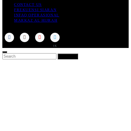
CONTACT US
FREKUENSI SIARAN
INFAQ OPERASIONAL
MARKAZ AL HIJRAH
Ashiil TV © 2023
1K
SEARCH
SEARCH
FOR: