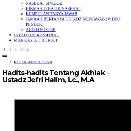
NASEHAT SINGKAT
HIKMAH DIBALIK NASEHAT
KUMPULAN TANYA JAWAB
JAMAAH BERTANYA USTADZ MENJAWAB (VIDEO
PENDEK)
AUDIO POSTER
INFAQ OPERASIONAL
MARKAZ AL HIJRAH
1K
KAJIAN ILMIAH ISLAM
Hadits-hadits Tentang Akhlak –
Ustadz Jefri Halim, Lc., M.A