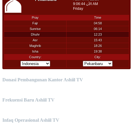
Donasi Pembangunan Kantor Ashiil TV
Frekuensi Baru Ashiil TV
Infaq Operasional Ashiil TV