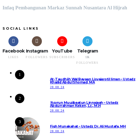
Infaq Pembangunan Markaz Sunnah Nusantara Al Hijrah
SOCIAL LINKS
Facebook
Instagram
YouTube
Telegram
LIKES
FOLLOWERS
SUBSCRIBERS
1K
FOLLOWERS
1
At-Taudhiih Wal Bayaan Lisyajarotil Iiman – Ustadz
Khailid Abdul Shomad, MA
28.08.24
2
‘Asyrun Muujibaatun Linnajaah – Ustadz
Abdurrahman Keken, Lc., M.H
28.08.24
3
Fiqh Munakahat – Ustadz Dr. Ali Mustafa, MH
28.08.24