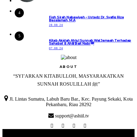
4
Fiqh Sirah Nabawiyah – Ustadz Dr. Syafiq Riza
Basalamah, M.A
28.08.24
5
Kitab Akidah Ahlul Sunnah Wal Jamaah Terhadap
Sahabat & Ahlil Bait Nabi ﷺ
07.08.24
ABOUT
“SYI’ARKAN KITABULLOH, MASYARAKATKAN
SUNNAH ROSULILLAH ﷺ”

Jl. Lintas Sumatra, Labuh Baru Bar., Kec. Payung Sekaki, Kota
Pekanbaru, Riau 28292
support@ashiil.tv
Ashiil TV