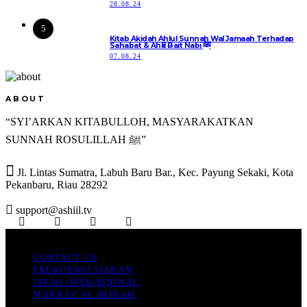
28.08.24
5
Kitab Akidah Ahlul Sunnah Wal Jamaah Terhadap
Sahabat & Ahlil Bait Nabi ﷺ
07.08.24
ABOUT
“SYI’ARKAN KITABULLOH, MASYARAKATKAN
SUNNAH ROSULILLAH ﷺ”

Jl. Lintas Sumatra, Labuh Baru Bar., Kec. Payung Sekaki, Kota
Pekanbaru, Riau 28292
support@ashiil.tv
Ashiil TV
CONTACT US
FREKUENSI SIARAN
INFAQ OPERASIONAL
MARKAZ AL HIJRAH