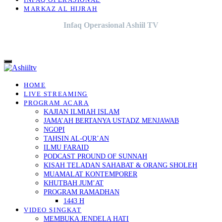
INFAQ OPERASIONAL
MARKAZ AL HIJRAH
Infaq Operasional Ashiil TV
HOME
LIVE STREAMING
PROGRAM ACARA
KAJIAN ILMIAH ISLAM
JAMA’AH BERTANYA USTADZ MENJAWAB
NGOPI
TAHSIN AL-QUR’AN
ILMU FARAID
PODCAST PROUND OF SUNNAH
KISAH TELADAN SAHABAT & ORANG SHOLEH
MUAMALAT KONTEMPORER
KHUTBAH JUM’AT
PROGRAM RAMADHAN
1443 H
VIDEO SINGKAT
MEMBUKA JENDELA HATI