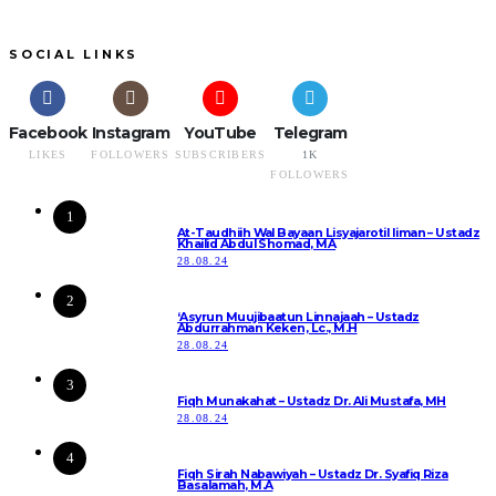
SOCIAL LINKS
Facebook
Instagram
YouTube
Telegram
LIKES
FOLLOWERS
SUBSCRIBERS
1K
FOLLOWERS
1
At-Taudhiih Wal Bayaan Lisyajarotil Iiman – Ustadz
Khailid Abdul Shomad, MA
28.08.24
2
‘Asyrun Muujibaatun Linnajaah – Ustadz
Abdurrahman Keken, Lc., M.H
28.08.24
3
Fiqh Munakahat – Ustadz Dr. Ali Mustafa, MH
28.08.24
4
Fiqh Sirah Nabawiyah – Ustadz Dr. Syafiq Riza
Basalamah, M.A