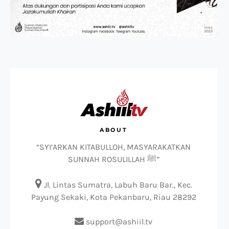
ABOUT
“SYI’ARKAN KITABULLOH, MASYARAKATKAN
SUNNAH ROSULILLAH ﷺ”

Jl. Lintas Sumatra, Labuh Baru Bar., Kec.
Payung Sekaki, Kota Pekanbaru, Riau 28292
support@ashiil.tv