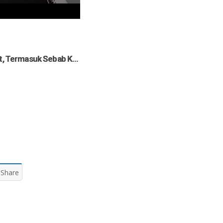
 Dunia Akhirat - Ustadz Ammi Nur Baits ST., BA
[SIARAN TUNDA] Memiliki Dunia Seisinya - Ustadz Ammi Nur Baits ST., BA. حفظه الله
Share