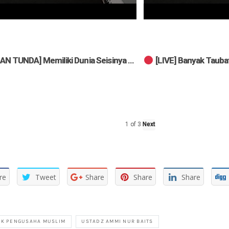
[LIVE] Banyak Taubat, Termasuk Sebab Kebaikan
1
of
3
Next
re
Tweet
Share
Share
Share
IK PENGUSAHA MUSLIM
USTADZ AMMI NUR BAITS