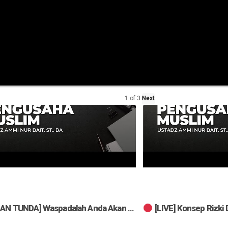
1
of
3
Next