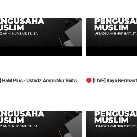
[LIVE] Kaya Bermanfaat - Us
[LIVE] Halal Plus - Ustadz Ammi Nur Baits ST., BA. حفظه الله