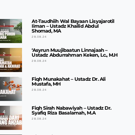
At-Taudhiih Wal Bayaan Lisyajarotil
1
Iiman – Ustadz Khailid Abdul
Shomad, MA
28.08.24
‘Asyrun Muujibaatun Linnajaah –
2
Ustadz Abdurrahman Keken, Lc., M.H
28.08.24
Fiqh Munakahat – Ustadz Dr. Ali
3
Mustafa, MH
28.08.24
Fiqh Sirah Nabawiyah – Ustadz Dr.
4
Syafiq Riza Basalamah, M.A
28.08.24