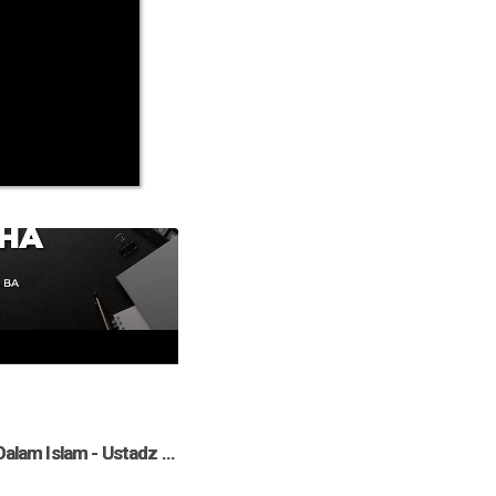
[LIVE] Konsep Rizki Dalam Islam - Ustadz Ammi Nur Baits ST., BA. حفظه الله
[SIARAN TUNDA] Waspadalah Anda Akan di Hisab - Ustadz Ammi Nur Baits ST., BA حفظه الله تعالـــــ