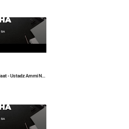
tadz Ammi Nur Baits ST., BA.