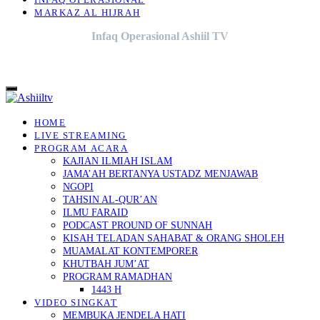
INFAQ OPERASIONAL
MARKAZ AL HIJRAH
Infaq Operasional Ashiil TV
HOME
LIVE STREAMING
PROGRAM ACARA
KAJIAN ILMIAH ISLAM
JAMA’AH BERTANYA USTADZ MENJAWAB
NGOPI
TAHSIN AL-QUR’AN
ILMU FARAID
PODCAST PROUND OF SUNNAH
KISAH TELADAN SAHABAT & ORANG SHOLEH
MUAMALAT KONTEMPORER
KHUTBAH JUM’AT
PROGRAM RAMADHAN
1443 H
VIDEO SINGKAT
MEMBUKA JENDELA HATI