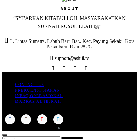
ABOUT
“SYI’ARKAN KITABULLOH, MASYARAKATKAN
SUNNAH ROSULILLAH ﷺ”

Jl. Lintas Sumatra, Labuh Baru Bar., Kec. Payung Sekaki, Kota
Pekanbaru, Riau 28292
support@ashiil.tv
Ashiil TV
CONTACT US
FREKUENSI SIARAN
INFAQ OPERASIONAL
MARKAZ AL HIJRAH
Ashiil TV © 2023
1K
SEARCH