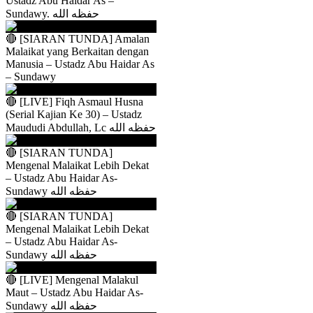
Ustadz Abu Haidar As –
Sundawy. حفظه الله
🔴 [SIARAN TUNDA] Amalan
Malaikat yang Berkaitan dengan
Manusia – Ustadz Abu Haidar As
– Sundawy
🔴 [LIVE] Fiqh Asmaul Husna
(Serial Kajian Ke 30) – Ustadz
Maududi Abdullah, Lc حفظه الله
🔴 [SIARAN TUNDA]
Mengenal Malaikat Lebih Dekat
– Ustadz Abu Haidar As-
Sundawy حفظه الله
🔴 [SIARAN TUNDA]
Mengenal Malaikat Lebih Dekat
– Ustadz Abu Haidar As-
Sundawy حفظه الله
🔴 [LIVE] Mengenal Malakul
Maut – Ustadz Abu Haidar As-
Sundawy حفظه الله