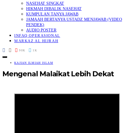
NASEHAT SINGKAT
HIKMAH DIBALIK NASEHAT
KUMPULAN TANYA JAWAB
JAMAAH BERTANYA USTADZ MENJAWAB (VIDEO
PENDEK)
AUDIO POSTER
INFAQ OPERASIONAL
MARKAZ AL HIJRAH
90K
1K
KAJIAN ILMIAH ISLAM
Mengenal Malaikat Lebih Dekat