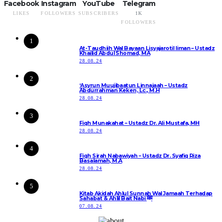
Facebook
Instagram
YouTube
Telegram
LIKES
FOLLOWERS
SUBSCRIBERS
1K
FOLLOWERS
1
At-Taudhiih Wal Bayaan Lisyajarotil Iiman – Ustadz
Khailid Abdul Shomad, MA
28.08.24
2
‘Asyrun Muujibaatun Linnajaah – Ustadz
Abdurrahman Keken, Lc., M.H
28.08.24
3
Fiqh Munakahat – Ustadz Dr. Ali Mustafa, MH
28.08.24
4
Fiqh Sirah Nabawiyah – Ustadz Dr. Syafiq Riza
Basalamah, M.A
28.08.24
5
Kitab Akidah Ahlul Sunnah Wal Jamaah Terhadap
Sahabat & Ahlil Bait Nabi ﷺ
07.08.24