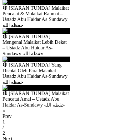
🔴 [SIARAN TUNDA] Malaikat
Pencatat & Malaikat Rahmat –
Ustadz Abu Haidar As-Sundawy
حفظه الله
🔴 [SIARAN TUNDA]
Mengenal Malaikat Lebih Dekat
– Ustadz Abu Haidar As-
Sundawy حفظه الله
🔴 [SIARAN TUNDA] Yang
Dicatat Oleh Para Malaikat –
Ustadz Abu Haidar As-Sundawy
حفظه الله
🔴 [SIARAN TUNDA] Malaikat
Pencatat Amal – Ustadz Abu
Haidar As-Sundawy حفظه الله
«
Prev
1
/
2
Next