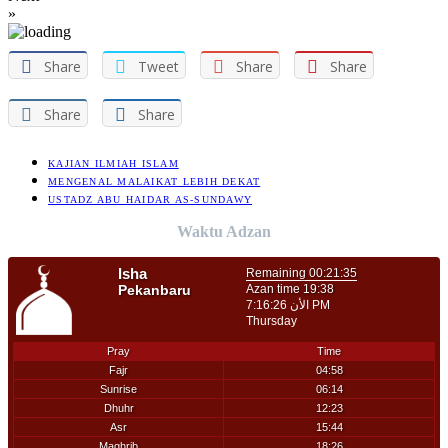
»
Share
Tweet
Share
Share
Share
Share
KAJIAN ILMIAH ISLAM
MENGENAL MALAIKAT LEBIH DEKAT
USTADZ ABU HAIDAR AS-SUNDAWY
Waktu Adzan