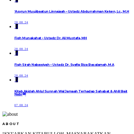
‘Asyrun Muujibaatun Linnajaah – Ustadz Abdurrahman Keken, Lc., M.H
28.08.24
3
Fiqh Munakahat – Ustadz Dr. Ali Mustafa, MH
28.08.24
4
Fiqh Sirah Nabawiyah – Ustadz Dr. Syafiq Riza Basalamah, M.A
28.08.24
5
Kitab Akidah Ahlul Sunnah Wal Jamaah Terhadap Sahabat & Ahlil Bait
Nabi ﷺ
07.08.24
ABOUT
“SYI’ARKAN KITABULLOH, MASYARAKATKAN