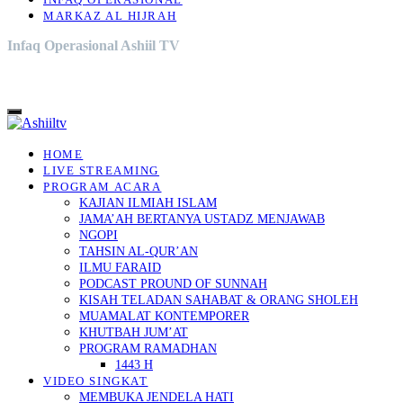
INFAQ OPERASIONAL
MARKAZ AL HIJRAH
Infaq Operasional Ashiil TV
HOME
LIVE STREAMING
PROGRAM ACARA
KAJIAN ILMIAH ISLAM
JAMA’AH BERTANYA USTADZ MENJAWAB
NGOPI
TAHSIN AL-QUR’AN
ILMU FARAID
PODCAST PROUND OF SUNNAH
KISAH TELADAN SAHABAT & ORANG SHOLEH
MUAMALAT KONTEMPORER
KHUTBAH JUM’AT
PROGRAM RAMADHAN
1443 H
VIDEO SINGKAT
MEMBUKA JENDELA HATI