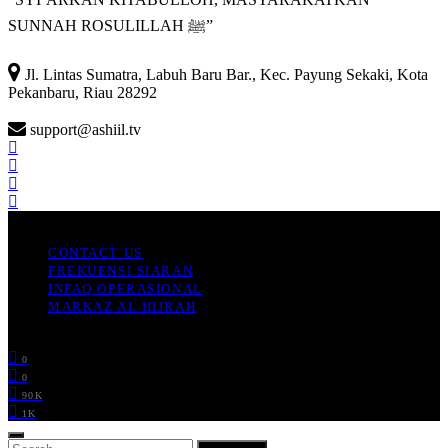
SUNNAH ROSULILLAH ﷺ”

Jl. Lintas Sumatra, Labuh Baru Bar., Kec. Payung Sekaki, Kota
Pekanbaru, Riau 28292
support@ashiil.tv
Ashiil TV
CONTACT US
FREKUENSI SIARAN
INFAQ OPERASIONAL
MARKAZ AL HIJRAH
Ashiil TV © 2023
0
0
90K
1K
SEARCH