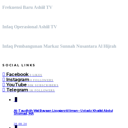
Frekuensi Baru Ashiil TV
Infaq Operasional Ashiil TV
Infaq Pembangunan Markaz Sunnah Nusantara Al Hijrah
SOCIAL LINKS
Facebook
0
LIKES
Instagram
0
FOLLOWERS
YouTube
90K
SUBSCRIBERS
Telegram
1K
FOLLOWERS
1
At-Taudhiih Wal Bayaan Lisyajarotil Iiman – Ustadz Khailid Abdul
Shomad, MA
28.08.24
2