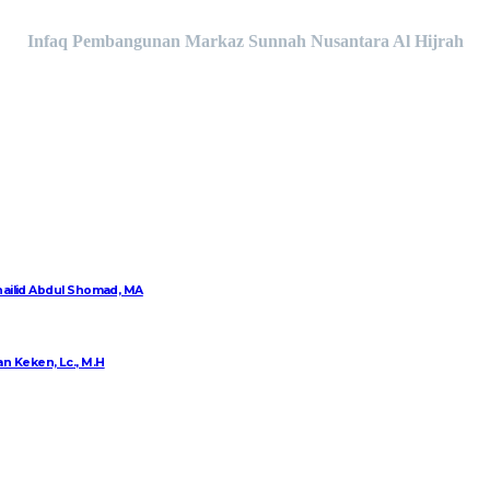
Infaq Pembangunan Markaz Sunnah Nusantara Al Hijrah
Khailid Abdul Shomad, MA
n Keken, Lc., M.H