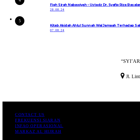
4
Fiqh Sirah Nabawiyah – Ustadz Dr. Syafiq Riza Basal
28.08.24
5
07.08.24

Jl. Lin
Ashiil TV
CONTACT US
FREKUENSI SIARAN
INFAQ OPERASIONAL
MARKAZ AL HIJRAH