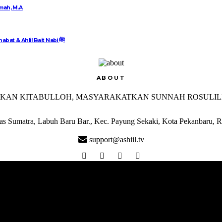
amah, M.A
Kitab Akidah Ahlul Sunnah Wal Jamaah Terhadap Sahabat & Ahlil Bait Nabi ﷺ
ABOUT
tas Sumatra, Labuh Baru Bar., Kec. Payung Sekaki, Kota Pekanbaru, 
support@ashiil.tv