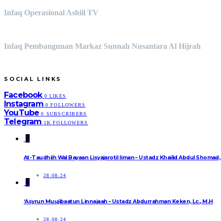
Infaq Operasional Ashiil TV
Infaq Pembangunan Markaz Sunnah Nusantara Al Hijrah
SOCIAL LINKS
Facebook
0
LIKES
Instagram
0
FOLLOWERS
YouTube
0
SUBSCRIBERS
Telegram
1K
FOLLOWERS
1
At-Taudhiih Wal Bayaan Lisyajarotil Iiman – Ustadz Khailid Abdul Shomad
28.08.24
2
‘Asyrun Muujibaatun Linnajaah – Ustadz Abdurrahman Keken, Lc., M.H
28.08.24