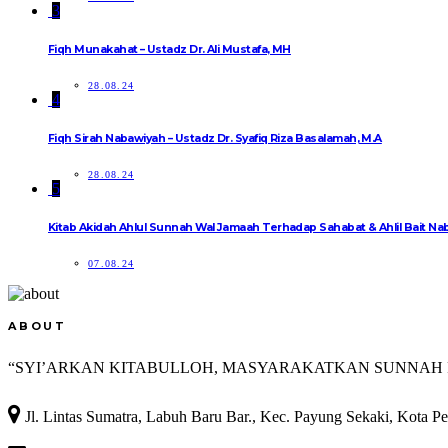
3
Fiqh Munakahat – Ustadz Dr. Ali Mustafa, MH
28.08.24
4
Fiqh Sirah Nabawiyah – Ustadz Dr. Syafiq Riza Basalamah, M.A
28.08.24
5
07.08.24
ABOUT

Jl. Lintas Sumatra, Labuh Baru Bar., Kec. Payung Sekaki, Kota P