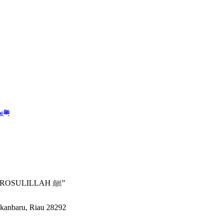
Kitab Akidah Ahlul Sunnah Wal Jamaah Terhadap Sahabat & Ahlil Bait Nabi ﷺ
“SYI’ARKAN KITABULLOH, MASYARAKATKAN SUNNAH ROSULILLAH ﷺ”
ekanbaru, Riau 28292