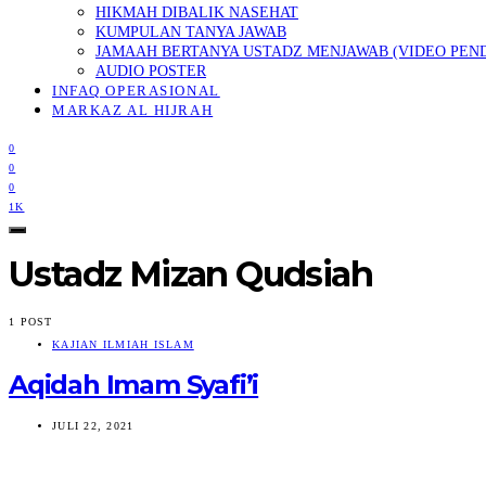
HIKMAH DIBALIK NASEHAT
KUMPULAN TANYA JAWAB
JAMAAH BERTANYA USTADZ MENJAWAB (VIDEO PEN
AUDIO POSTER
INFAQ OPERASIONAL
MARKAZ AL HIJRAH
0
0
0
1K
Ustadz Mizan Qudsiah
1 POST
KAJIAN ILMIAH ISLAM
Aqidah Imam Syafi’i
JULI 22, 2021