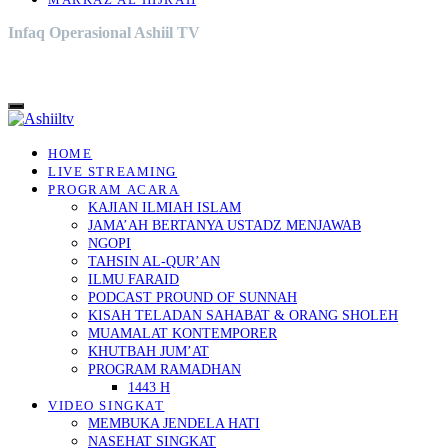
MARKAZ AL HIJRAH
Infaq Operasional Ashiil TV
HOME
LIVE STREAMING
PROGRAM ACARA
KAJIAN ILMIAH ISLAM
JAMA’AH BERTANYA USTADZ MENJAWAB
NGOPI
TAHSIN AL-QUR’AN
ILMU FARAID
PODCAST PROUND OF SUNNAH
KISAH TELADAN SAHABAT & ORANG SHOLEH
MUAMALAT KONTEMPORER
KHUTBAH JUM’AT
PROGRAM RAMADHAN
1443 H
VIDEO SINGKAT
MEMBUKA JENDELA HATI
NASEHAT SINGKAT