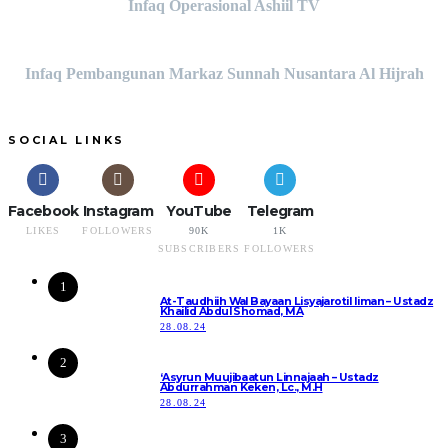
Infaq Operasional Ashiil TV
Infaq Pembangunan Markaz Sunnah Nusantara Al Hijrah
SOCIAL LINKS
Facebook
Instagram
YouTube
Telegram
LIKES
FOLLOWERS
90K
1K
SUBSCRIBERS
FOLLOWERS
1
At-Taudhiih Wal Bayaan Lisyajarotil Iiman – Ustadz
Khailid Abdul Shomad, MA
28.08.24
2
‘Asyrun Muujibaatun Linnajaah – Ustadz
Abdurrahman Keken, Lc., M.H
28.08.24
3