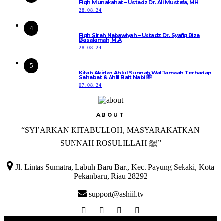
Fiqh Munakahat – Ustadz Dr. Ali Mustafa, MH
28.08.24
4
Fiqh Sirah Nabawiyah – Ustadz Dr. Syafiq Riza
Basalamah, M.A
28.08.24
5
Kitab Akidah Ahlul Sunnah Wal Jamaah Terhadap
Sahabat & Ahlil Bait Nabi ﷺ
07.08.24
ABOUT
“SYI’ARKAN KITABULLOH, MASYARAKATKAN
SUNNAH ROSULILLAH ﷺ”

Jl. Lintas Sumatra, Labuh Baru Bar., Kec. Payung Sekaki, Kota
Pekanbaru, Riau 28292
support@ashiil.tv
Ashiil TV