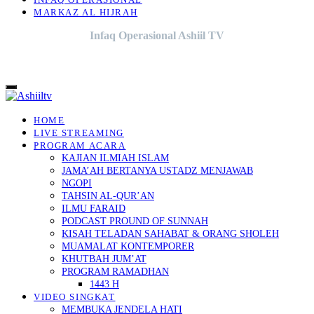
INFAQ OPERASIONAL
MARKAZ AL HIJRAH
Infaq Operasional Ashiil TV
HOME
LIVE STREAMING
PROGRAM ACARA
KAJIAN ILMIAH ISLAM
JAMA’AH BERTANYA USTADZ MENJAWAB
NGOPI
TAHSIN AL-QUR’AN
ILMU FARAID
PODCAST PROUND OF SUNNAH
KISAH TELADAN SAHABAT & ORANG SHOLEH
MUAMALAT KONTEMPORER
KHUTBAH JUM’AT
PROGRAM RAMADHAN
1443 H
VIDEO SINGKAT
MEMBUKA JENDELA HATI