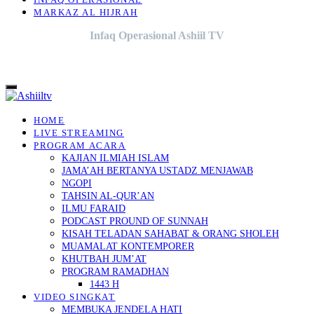
INFAQ OPERASIONAL
MARKAZ AL HIJRAH
Infaq Operasional Ashiil TV
HOME
LIVE STREAMING
PROGRAM ACARA
KAJIAN ILMIAH ISLAM
JAMA’AH BERTANYA USTADZ MENJAWAB
NGOPI
TAHSIN AL-QUR’AN
ILMU FARAID
PODCAST PROUND OF SUNNAH
KISAH TELADAN SAHABAT & ORANG SHOLEH
MUAMALAT KONTEMPORER
KHUTBAH JUM’AT
PROGRAM RAMADHAN
1443 H
VIDEO SINGKAT
MEMBUKA JENDELA HATI