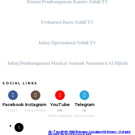
Donasi Pembangunan Kantor Ashiil TV
Frekuensi Baru Ashiil TV
Infaq Operasional Ashiil TV
Infaq Pembangunan Markaz Sunnah Nusantara Al Hijrah
SOCIAL LINKS
Facebook
Instagram
YouTube
Telegram
LIKES
FOLLOWERS
90K
1K
SUBSCRIBERS
FOLLOWERS
1
At-Taudhiih Wal Bayaan Lisyajarotil Iiman – Ustadz
Khailid Abdul Shomad, MA