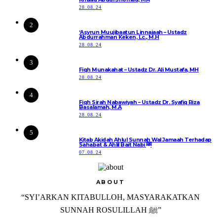
28.08.24
2
‘Asyrun Muujibaatun Linnajaah – Ustadz
Abdurrahman Keken, Lc., M.H
28.08.24
3
Fiqh Munakahat – Ustadz Dr. Ali Mustafa, MH
28.08.24
4
Fiqh Sirah Nabawiyah – Ustadz Dr. Syafiq Riza
Basalamah, M.A
28.08.24
5
Kitab Akidah Ahlul Sunnah Wal Jamaah Terhadap
Sahabat & Ahlil Bait Nabi ﷺ
07.08.24
ABOUT
“SYI’ARKAN KITABULLOH, MASYARAKATKAN
SUNNAH ROSULILLAH ﷺ”