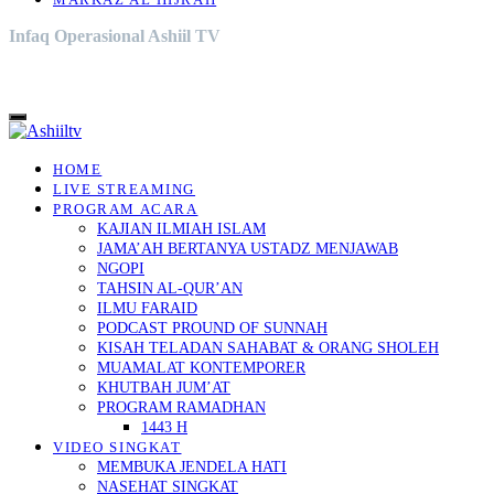
MARKAZ AL HIJRAH
Infaq Operasional Ashiil TV
HOME
LIVE STREAMING
PROGRAM ACARA
KAJIAN ILMIAH ISLAM
JAMA’AH BERTANYA USTADZ MENJAWAB
NGOPI
TAHSIN AL-QUR’AN
ILMU FARAID
PODCAST PROUND OF SUNNAH
KISAH TELADAN SAHABAT & ORANG SHOLEH
MUAMALAT KONTEMPORER
KHUTBAH JUM’AT
PROGRAM RAMADHAN
1443 H
VIDEO SINGKAT
MEMBUKA JENDELA HATI
NASEHAT SINGKAT