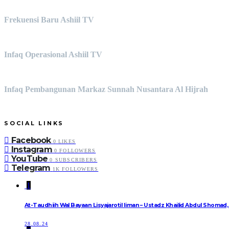
Frekuensi Baru Ashiil TV
Infaq Operasional Ashiil TV
Infaq Pembangunan Markaz Sunnah Nusantara Al Hijrah
SOCIAL LINKS
Facebook
0
LIKES
Instagram
0
FOLLOWERS
YouTube
0
SUBSCRIBERS
Telegram
1K
FOLLOWERS
1
At-Taudhiih Wal Bayaan Lisyajarotil Iiman – Ustadz Khailid Abdul Shomad
28.08.24