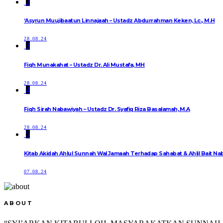
2
‘Asyrun Muujibaatun Linnajaah – Ustadz Abdurrahman Keken, Lc., M.H
28.08.24
3
Fiqh Munakahat – Ustadz Dr. Ali Mustafa, MH
28.08.24
4
Fiqh Sirah Nabawiyah – Ustadz Dr. Syafiq Riza Basalamah, M.A
28.08.24
5
07.08.24
ABOUT